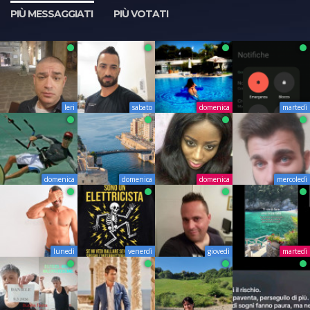
PIÙ MESSAGGIATI
PIÙ VOTATI
Ieri
sabato
domenica
martedì
domenica
domenica
domenica
mercoledì
lunedì
venerdì
giovedì
martedì