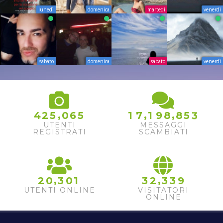
lunedì
domenica
martedì
venerdì
sabato
domenica
sabato
venerdì
,
,
,
4
2
5
0
6
5
1
7
1
9
8
8
5
3
UTENTI
MESSAGGI
REGISTRATI
SCAMBIATI
,
,
2
0
3
0
1
3
2
3
3
9
UTENTI ONLINE
VISITATORI
ONLINE