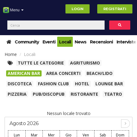
LOGIN
REGISTRATI
Menu
Community
Eventi
Locali
News
Recensioni
Interviste
Home
Locali
TUTTE LE CATEGORIE
AGRITURISMO
AMERICAN BAR
AREA CONCERTI
BEACH/LIDO
DISCOTECA
FASHION CLUB
HOTEL
LOUNGE BAR
PIZZERIA
PUB/DISCOPUB
RISTORANTE
TEATRO
Nessun locale trovato
Agosto 2026
Lun
Mar
Mer
Gio
Ven
Sab
Dom