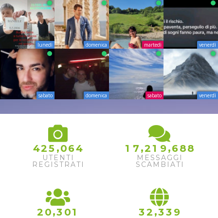
lunedì
domenica
martedì
venerdì
sabato
domenica
sabato
venerdì
,
,
,
4
2
5
0
6
4
1
7
2
1
9
6
8
8
UTENTI
MESSAGGI
REGISTRATI
SCAMBIATI
,
,
2
0
3
0
1
3
2
3
3
9