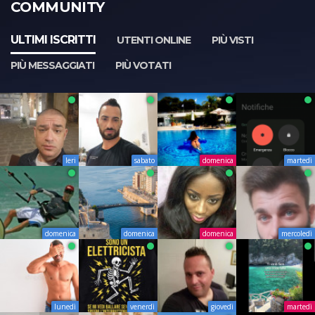
COMMUNITY
ULTIMI ISCRITTI
UTENTI ONLINE
PIÙ VISTI
PIÙ MESSAGGIATI
PIÙ VOTATI
Ieri
sabato
domenica
martedì
domenica
domenica
domenica
mercoledì
lunedì
venerdì
giovedì
martedì