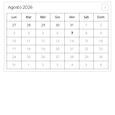
Agosto 2026
Lun
Mar
Mer
Gio
Ven
Sab
Dom
27
28
29
30
31
1
2
3
4
5
6
7
8
9
10
11
12
13
14
15
16
17
18
19
20
21
22
23
24
25
26
27
28
29
30
31
1
2
3
4
5
6