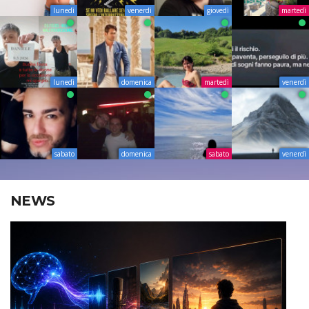
lunedì
venerdì
giovedì
martedì
lunedì
domenica
martedì
venerdì
sabato
domenica
sabato
venerdì
NEWS