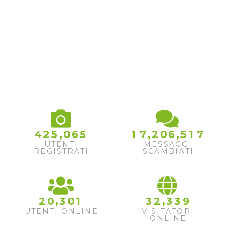
,
,
,
4
2
5
0
6
5
1
7
2
0
6
5
1
7
UTENTI
MESSAGGI
REGISTRATI
SCAMBIATI
,
,
2
0
3
0
1
3
2
3
3
9
UTENTI ONLINE
VISITATORI
ONLINE