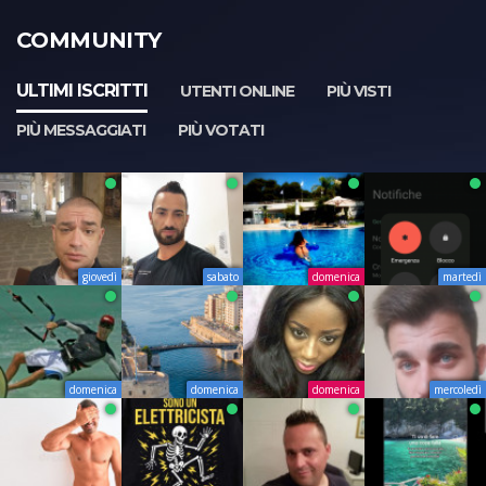
COMMUNITY
ULTIMI ISCRITTI
UTENTI ONLINE
PIÙ VISTI
PIÙ MESSAGGIATI
PIÙ VOTATI
giovedì
sabato
domenica
martedì
domenica
domenica
domenica
mercoledì