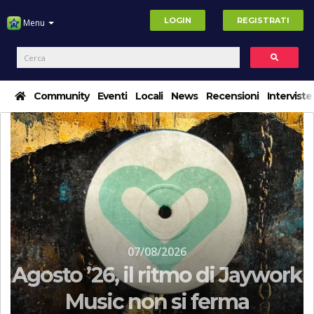
LOGIN
REGISTRATI
Menu
Community
Eventi
Locali
News
Recensioni
Interviste
07/08/2026
Agosto ’26, il ritmo di Jaywork
Music non si ferma