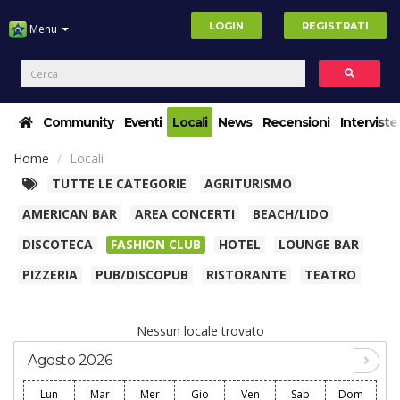
LOGIN
REGISTRATI
Menu
Community
Eventi
Locali
News
Recensioni
Interviste
Home
Locali
TUTTE LE CATEGORIE
AGRITURISMO
AMERICAN BAR
AREA CONCERTI
BEACH/LIDO
DISCOTECA
FASHION CLUB
HOTEL
LOUNGE BAR
PIZZERIA
PUB/DISCOPUB
RISTORANTE
TEATRO
Nessun locale trovato
Agosto 2026
Lun
Mar
Mer
Gio
Ven
Sab
Dom