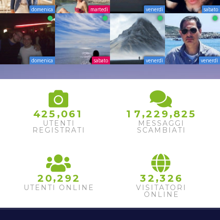
domenica
martedì
venerdì
sabato
domenica
sabato
venerdì
venerdì
,
,
,
4
2
5
0
6
1
1
7
2
2
9
8
2
5
UTENTI
MESSAGGI
REGISTRATI
SCAMBIATI
,
,
2
0
2
9
2
3
2
3
2
6
UTENTI ONLINE
VISITATORI
ONLINE