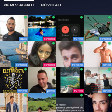
PIÙ MESSAGGIATI
PIÙ VOTATI
sabato
domenica
martedì
domenica
domenica
domenica
mercoledì
lunedì
venerdì
giovedì
martedì
lunedì