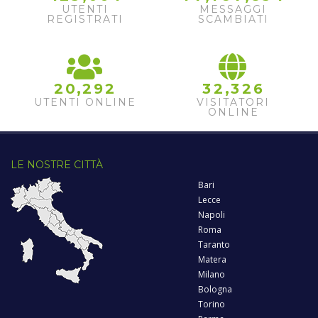
5
UTENTI
MESSAGGI
6
REGISTRATI
SCAMBIATI
,
,
2
0
2
9
2
3
2
3
2
6
UTENTI ONLINE
VISITATORI
ONLINE
LE NOSTRE CITTÀ
Bari
Lecce
Napoli
Roma
Taranto
Matera
Milano
Bologna
Torino