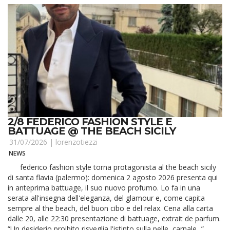
2/8 FEDERICO FASHION STYLE E
BATTUAGE @ THE BEACH SICILY
31/07/2026 |
lorenzotiezzi
NEWS
federico fashion style torna protagonista al the beach sicily
di santa flavia (palermo): domenica 2 agosto 2026 presenta qui
in anteprima battuage, il suo nuovo profumo. Lo fa in una
serata all'insegna dell'eleganza, del glamour e, come capita
sempre al the beach, del buon cibo e del relax. Cena alla carta
dalle 20, alle 22:30 presentazione di battuage, extrait de parfum.
“Un desiderio proibito risveglia l'istinto sulla pelle, carnale...”.