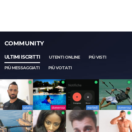
COMMUNITY
ULTIMI ISCRITTI
UTENTI ONLINE
PIÙ VISTI
PIÙ MESSAGGIATI
PIÙ VOTATI
sabato
domenica
martedì
domenica