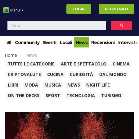
LOGIN
REGISTRATI
Menu
Community
Eventi
Locali
News
Recensioni
Interviste
Home
News
TUTTE LE CATEGORIE
ARTE E SPETTACOLO
CINEMA
CRIPTOVALUTE
CUCINA
CURIOSITÀ
DAL MONDO
LIBRI
MODA
MUSICA
NEWS
NIGHT LIFE
ON THE DECKS
SPORT
TECNOLOGIA
TURISMO