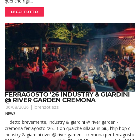
quel che rigu...
LEGGI TUTTO
FERRAGOSTO ‘26 INDUSTRY & GIARDINI
@ RIVER GARDEN CREMONA
06/08/2026 |
lorenzotiezzi
NEWS
detto brevemente, industry & giardini @ river garden -
cremona ferragosto '26... Con qualche sillaba in più, l'hip hop di
industry & giardini river @ river garden - cremona per ferragosto