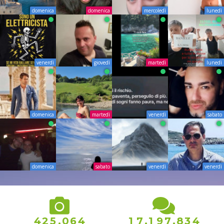
domenica
domenica
mercoledì
lunedì
venerdì
giovedì
martedì
lunedì
domenica
martedì
venerdì
sabato
domenica
sabato
venerdì
venerdì
4
,
,
,
4
2
5
0
6
4
1
7
1
9
7
8
3