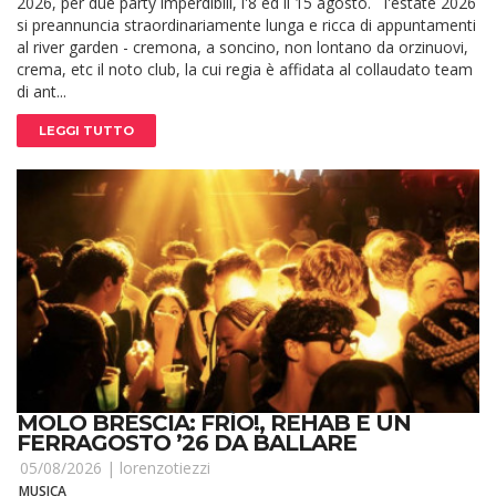
2026, per due party imperdibili, l'8 ed il 15 agosto. l'estate 2026
si preannuncia straordinariamente lunga e ricca di appuntamenti
al river garden - cremona, a soncino, non lontano da orzinuovi,
crema, etc il noto club, la cui regia è affidata al collaudato team
di ant...
LEGGI TUTTO
MOLO BRESCIA: FRÌO!, REHAB E UN
FERRAGOSTO ’26 DA BALLARE
05/08/2026 |
lorenzotiezzi
MUSICA