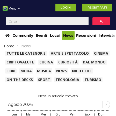
LOGIN
REGISTRATI
Menu
Community
Eventi
Locali
News
Recensioni
Interviste
Home
News
TUTTE LE CATEGORIE
ARTE E SPETTACOLO
CINEMA
CRIPTOVALUTE
CUCINA
CURIOSITÀ
DAL MONDO
LIBRI
MODA
MUSICA
NEWS
NIGHT LIFE
ON THE DECKS
SPORT
TECNOLOGIA
TURISMO
Nessun articolo trovato
Agosto 2026
Lun
Mar
Mer
Gio
Ven
Sab
Dom