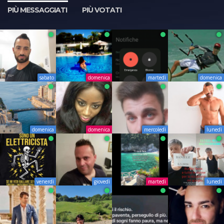
PIÙ MESSAGGIATI
PIÙ VOTATI
sabato
domenica
martedì
domenica
domenica
domenica
mercoledì
lunedì
venerdì
giovedì
martedì
lunedì