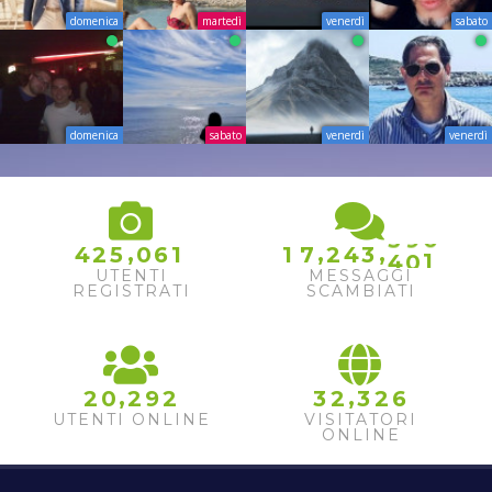
domenica
martedì
venerdì
sabato
domenica
sabato
venerdì
venerdì
8
9
0
3
9
1
,
,
,
4
2
5
0
6
1
1
7
2
4
3
4
0
2
UTENTI
MESSAGGI
REGISTRATI
SCAMBIATI
,
,
2
0
2
9
2
3
2
3
2
6
UTENTI ONLINE
VISITATORI
ONLINE