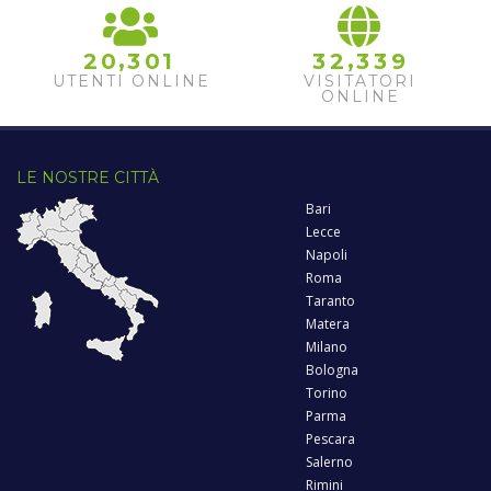
,
,
2
0
3
0
1
3
2
3
3
9
UTENTI ONLINE
VISITATORI
ONLINE
LE NOSTRE CITTÀ
Bari
Lecce
Napoli
Roma
Taranto
Matera
Milano
Bologna
Torino
Parma
Pescara
Salerno
Rimini