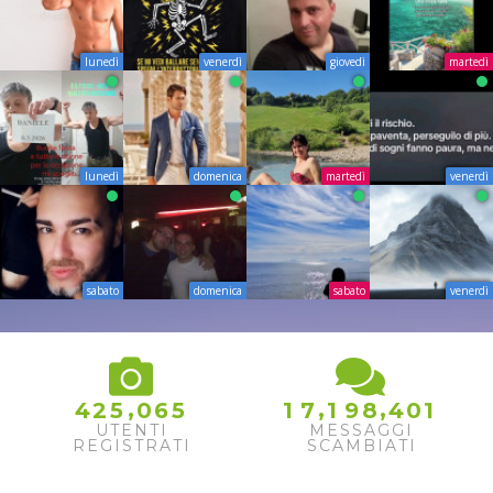
lunedì
venerdì
giovedì
martedì
lunedì
domenica
martedì
venerdì
sabato
domenica
sabato
venerdì
,
,
,
4
2
5
0
6
5
1
7
1
9
8
4
0
1
UTENTI
MESSAGGI
REGISTRATI
SCAMBIATI