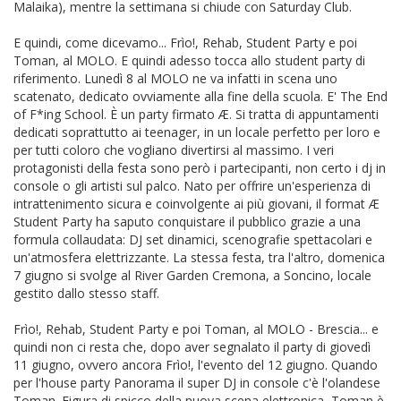
Malaika), mentre la settimana si chiude con Saturday Club.
E quindi, come dicevamo... Frìo!, Rehab, Student Party e poi
Toman, al MOLO. E quindi adesso tocca allo student party di
riferimento. Lunedì 8 al MOLO ne va infatti in scena uno
scatenato, dedicato ovviamente alla fine della scuola. E' The End
of F*ing School. È un party firmato Æ. Si tratta di appuntamenti
dedicati soprattutto ai teenager, in un locale perfetto per loro e
per tutti coloro che vogliano divertirsi al massimo. I veri
protagonisti della festa sono però i partecipanti, non certo i dj in
console o gli artisti sul palco. Nato per offrire un'esperienza di
intrattenimento sicura e coinvolgente ai più giovani, il format Æ
Student Party ha saputo conquistare il pubblico grazie a una
formula collaudata: DJ set dinamici, scenografie spettacolari e
un'atmosfera elettrizzante. La stessa festa, tra l'altro, domenica
7 giugno si svolge al River Garden Cremona, a Soncino, locale
gestito dallo stesso staff.
Frìo!, Rehab, Student Party e poi Toman, al MOLO - Brescia... e
quindi non ci resta che, dopo aver segnalato il party di giovedì
11 giugno, ovvero ancora Frìo!, l'evento del 12 giugno. Quando
per l'house party Panorama il super DJ in console c'è l'olandese
Toman. Figura di spicco della nuova scena elettronica, Toman è