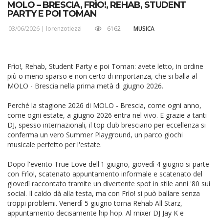
MOLO – BRESCIA, FRÌO!, REHAB, STUDENT
PARTY E POI TOMAN
03/06/2026 |
lorenzotiezzi
6162
MUSICA
Frìo!, Rehab, Student Party e poi Toman: avete letto, in ordine
più o meno sparso e non certo di importanza, che si balla al
MOLO - Brescia nella prima metà di giugno 2026.
Perché la stagione 2026 di MOLO - Brescia, come ogni anno,
come ogni estate, a giugno 2026 entra nel vivo. E grazie a tanti
DJ, spesso internazionali, il top club bresciano per eccellenza si
conferma un vero Summer Playground, un parco giochi
musicale perfetto per l'estate.
Dopo l'evento True Love dell'1 giugno, giovedì 4 giugno si parte
con Frìo!, scatenato appuntamento informale e scatenato del
giovedì raccontato tramite un divertente spot in stile anni '80 sui
social. Il caldo dà alla testa, ma con Frìo! si può ballare senza
troppi problemi. Venerdì 5 giugno torna Rehab All Starz,
appuntamento decisamente hip hop. Al mixer DJ Jay K e