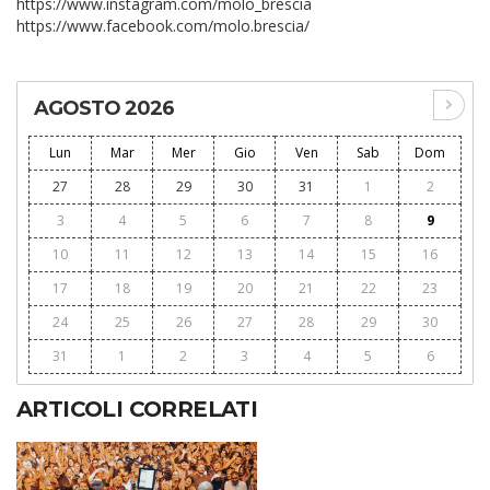
https://www.instagram.com/molo_brescia
https://www.facebook.com/molo.brescia/
AGOSTO 2026
Lun
Mar
Mer
Gio
Ven
Sab
Dom
27
28
29
30
31
1
2
3
4
5
6
7
8
9
10
11
12
13
14
15
16
17
18
19
20
21
22
23
24
25
26
27
28
29
30
31
1
2
3
4
5
6
ARTICOLI CORRELATI