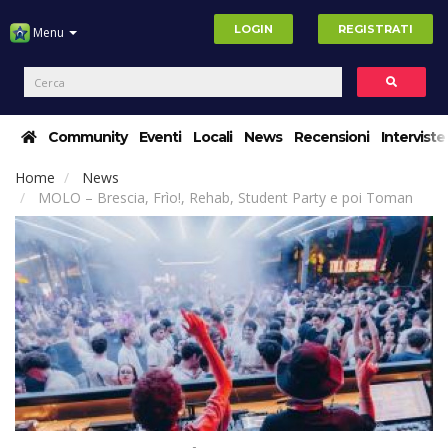
LOGIN
REGISTRATI
Menu
Community
Eventi
Locali
News
Recensioni
Interviste
Home
News
MOLO – Brescia, Frìo!, Rehab, Student Party e poi Toman