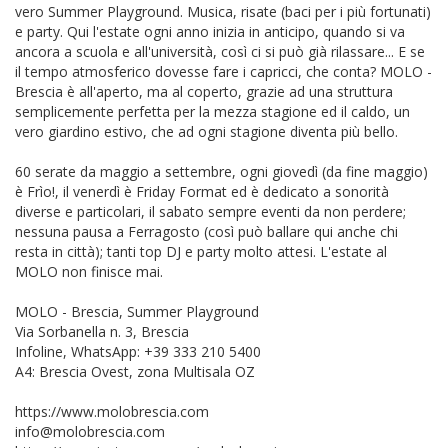
vero Summer Playground. Musica, risate (baci per i più fortunati)
e party. Qui l'estate ogni anno inizia in anticipo, quando si va
ancora a scuola e all'università, così ci si può già rilassare... E se
il tempo atmosferico dovesse fare i capricci, che conta? MOLO -
Brescia è all'aperto, ma al coperto, grazie ad una struttura
semplicemente perfetta per la mezza stagione ed il caldo, un
vero giardino estivo, che ad ogni stagione diventa più bello.
60 serate da maggio a settembre, ogni giovedì (da fine maggio)
è Frìo!, il venerdì è Friday Format ed è dedicato a sonorità
diverse e particolari, il sabato sempre eventi da non perdere;
nessuna pausa a Ferragosto (così può ballare qui anche chi
resta in città); tanti top DJ e party molto attesi. L'estate al
MOLO non finisce mai.
MOLO - Brescia, Summer Playground
Via Sorbanella n. 3, Brescia
Infoline, WhatsApp: +39 333 210 5400
A4: Brescia Ovest, zona Multisala OZ
https://www.molobrescia.com
info@molobrescia.com