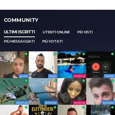
COMMUNITY
ULTIMI ISCRITTI
UTENTI ONLINE
PIÙ VISTI
PIÙ MESSAGGIATI
PIÙ VOTATI
giovedì
sabato
domenica
martedì
domenica
domenica
domenica
mercoledì