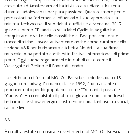
cresciuto ad Amsterdam ed ha iniziato a studiare la batteria
durante l'adolescenza per pura passione. Questo amore per le
percussioni ha fortemente influenzato il suo approccio alla
minimal tech-house. Il suo debutto ufficiale avviene nel 2017
grazie al primo EP lanciato sulla label Cyclic. In seguito ha
conquistato le vette delle classifiche di Beatport con le sue
tracce ritmiche. Lavora attivamente anche come curatore della
sezione A&R per la rinomata etichetta No Art. La sua firma
musicale lo ha portato a esibirsi in festival internazionali di primo
piano. Oggi suona regolarmente in club di culto come il
Watergate di Berlino e il Fabric di Londra.
La settimana di feste al MOLO - Brescia si chiude sabato 13
giugno con Ludwig. Romano, classe 1992, è un cantante e
producer noto per hit pop-dance come “Domani ci passa” e
“Curioso”. Ha conquistato il pubblico giovane con sound freschi,
testi ironici e show energici, costruendosi una fanbase tra social,
radio e live...
////
È un'altra estate di musica e divertimento al MOLO - Brescia. Un