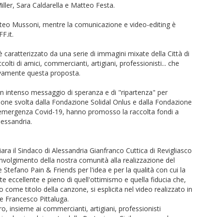
iller, Sara Caldarella e Matteo Festa.
eo Mussoni, mentre la comunicazione e video-editing è
F.it.
 caratterizzato da una serie di immagini mixate della Città di
olti di amici, commercianti, artigiani, professionisti... che
ivamente questa proposta.
n intenso messaggio di speranza e di "ripartenza" per
azione svolta dalla Fondazione Solidal Onlus e dalla Fondazione
l'emergenza Covid-19, hanno promosso la raccolta fondi a
lessandria.
iara il Sindaco di Alessandria Gianfranco Cuttica di Revigliasco
involgimento della nostra comunità alla realizzazione del
Stefano Pain & Friends per l'idea e per la qualità con cui la
eccellente e pieno di quell'ottimismo e quella fiducia che,
o come titolo della canzone, si esplicita nel video realizzato in
 e Francesco Pittaluga.
oro, insieme ai commercianti, artigiani, professionisti