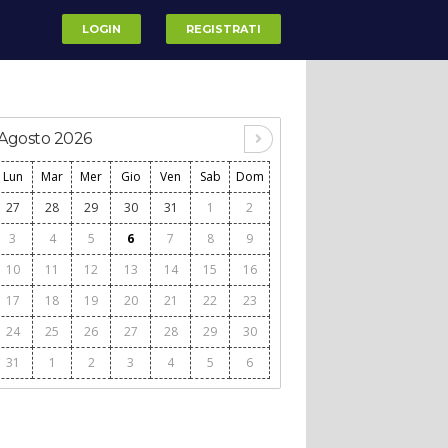
LOGIN
REGISTRATI
Agosto 2026
Lun
Mar
Mer
Gio
Ven
Sab
Dom
27
28
29
30
31
1
2
3
4
5
6
7
8
9
10
11
12
13
14
15
16
17
18
19
20
21
22
23
24
25
26
27
28
29
30
31
1
2
3
4
5
6