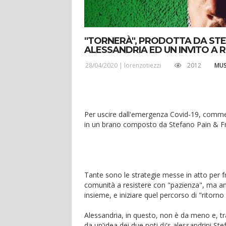
"TORNERÀ", PRODOTTA DA STE
ALESSANDRIA ED UN INVITO A 
28/04/2020 |
lorenzotiezzi
2012
MUS
Per uscire dall'emergenza Covid-19, commerc
in un brano composto da Stefano Pain & F
Tante sono le strategie messe in atto per f
comunità a resistere con "pazienza", ma anche
insieme, e iniziare quel percorso di "ritorno
Alessandria, in questo, non è da meno e, tra
da un'idea dei due noti dj's alessandrini Ste