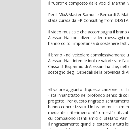
Il "Coro" è composto dalle voci di Martha M
Per il Mix&Master Samuele Bernardi & Matt
stata curata da FP Consulting from DDSTAF
Il video musicale che accompagna il brano è
Alessandria con i diversi video-messaggi racc
hanno colto l'importanza di sostenere fatt
Il brano - nel veicolare complessivamente u
Alessandria - intende inoltre valorizzare l'
Cassa di Risparmio di Alessandria che, nel
sostegno degli Ospedali della provincia di A
«Il valore aggiunto di questa canzone - dich
- sta innanzitutto nel profondo senso di co
progetto. Per questo ringrazio sentitamente 
hanno concretizzata. Un brano musicalmente 
mediante il riferimento al "tornerà" utilizzat
cui compaiono i tanti amici di Stefano Pain
Il ringraziamento quindi si estende a tutti l