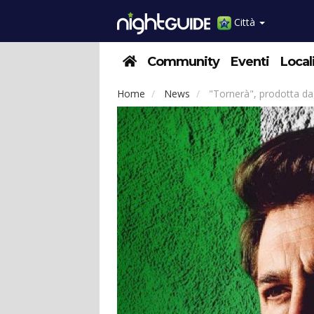
Città
Community
Eventi
Local
Home
News
"Tornerà", prodotta da 