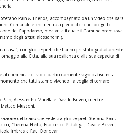
andria.
da Stefano Pain & Friends, accompagnato da un video che sarà
zione Comunale e che rientra a pieno titolo nel progetto
casione del Capodanno, mediante il quale il Comune promuove
nismo degli artisti alessandrini).
da casa", con gli interpreti che hanno prestato gratuitamente
omaggio alla Città, alla sua resilienza e alla sua capacità di
ce al comunicato - sono particolarmente significative in tal
l momento che tutti stanno vivendo, la voglia di tornare
ano Pain, Alessandro Marella e Davide Boveri, mentre
a Matteo Mussoni.
zazione del brano che vede tra gli interpreti Stefano Pain,
cci, Cherima Fteita, Francesco Pittaluga, Davide Boveri,
Nicola Imbres e Raul Donovan.