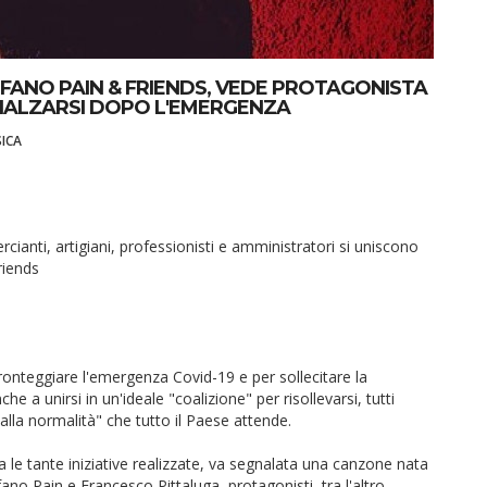
FANO PAIN & FRIENDS, VEDE PROTAGONISTA
RIALZARSI DOPO L'EMERGENZA
ICA
ianti, artigiani, professionisti e amministratori si uniscono
riends
ronteggiare l'emergenza Covid-19 e per sollecitare la
 a unirsi in un'ideale "coalizione" per risollevarsi, tutti
 alla normalità" che tutto il Paese attende.
 le tante iniziative realizzate, va segnalata una canzone nata
fano Pain e Francesco Pittaluga, protagonisti, tra l'altro,