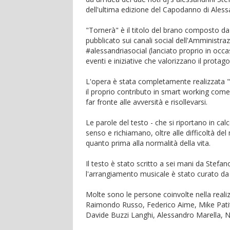
dell'ultima edizione del Capodanno di Aless
"Tornerà" è il titolo del brano composto 
pubblicato sui canali social dell'Amministra
#alessandriasocial (lanciato proprio in oc
eventi e iniziative che valorizzano il protago
L'opera è stata completamente realizzata "
il proprio contributo in smart working come 
far fronte alle avversità e risollevarsi.
Le parole del testo - che si riportano in cal
senso e richiamano, oltre alle difficoltà de
quanto prima alla normalità della vita.
Il testo è stato scritto a sei mani da Stef
l'arrangiamento musicale è stato curato d
Molte sono le persone coinvolte nella realiz
Raimondo Russo, Federico Aime, Mike Patitu
Davide Buzzi Langhi, Alessandro Marella, 