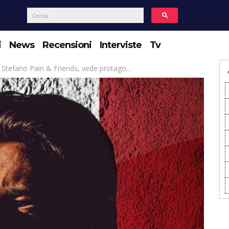
i
News
Recensioni
Interviste
Tv
Stefano Pain & Friends, vede protago...