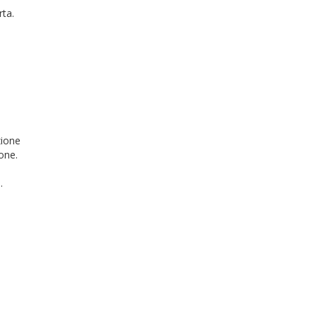
rta.
zione
one.
.