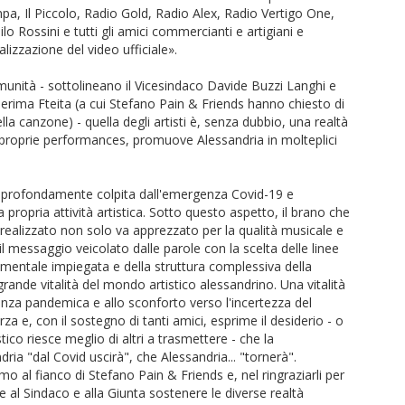
pa, Il Piccolo, Radio Gold, Radio Alex, Radio Vertigo One,
 Rossini e tutti gli amici commercianti e artigiani e
lizzazione del video ufficiale».
unità - sottolineano il Vicesindaco Davide Buzzi Langhi e
herima Fteita (a cui Stefano Pain & Friends hanno chiesto di
ella canzone) - quella degli artisti è, senza dubbio, una realtà
e proprie performances, promuove Alessandria in molteplici
ata profondamente colpita dall'emergenza Covid-19 e
propria attività artistica. Sotto questo aspetto, il brano che
alizzato non solo va apprezzato per la qualità musicale e
il messaggio veicolato dalle parole con la scelta delle linee
mentale impiegata e della struttura complessiva della
ande vitalità del mondo artistico alessandrino. Una vitalità
nza pandemica e allo sconforto verso l'incertezza del
a e, con il sostegno di tanti amici, esprime il desiderio - o
tico riesce meglio di altri a trasmettere - che la
ia "dal Covid uscirà", che Alessandria... "tornerà".
al fianco di Stefano Pain & Friends e, nel ringraziarli per
al Sindaco e alla Giunta sostenere le diverse realtà