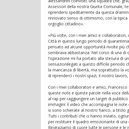
alessandrini coinvolti: una squadra che, gra
Assessori della nostra Giunta Comunale, te
riprendersi speditamente da questa dramm
rinnovato senso di ottimismo, con la tipica
orgoglio cittadino».
«Più volte, con i miei amici e collaboratori,
Città in questo lungo periodo di quarantena
pensato ad alcune opportunità rivolte più c
sembrava abbastanza. Nel corso di una di 
l'ispirazione mi ha portato alla stesura di 
sensazionilegati a questo difficile periodo 
la mancanza di libertà, ma soprattutto la vogl
di riprenderci i nostri spazi, il nostro lavoro
Con i miei collaboratori e amici, Francesco 
queste note e queste parole nella voce della 
al rap per raggiungere un target di pubblico 
immagini: il video che accompagna le note è l
si sono schierate al nostro fianco, a titolo 
Tutti i contributi che ci hanno inviato, ogn
per restituire il quadro emozionante di una 
Ringraziamo di cuore tutte le persone e le i