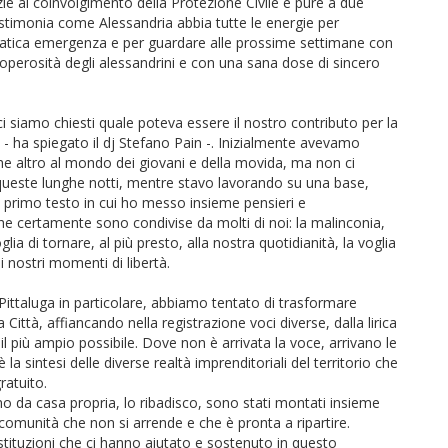
zie al coinvolgimento della Protezione Civile e pure a due
stimonia come Alessandria abbia tutte le energie per
atica emergenza e per guardare alle prossime settimane con
 operosità degli alessandrini e con una sana dose di sincero
 ci siamo chiesti quale poteva essere il nostro contributo per la
 - ha spiegato il dj Stefano Pain -. Inizialmente avevamo
he altro al mondo dei giovani e della movida, ma non ci
queste lunghe notti, mentre stavo lavorando su una base,
un primo testo in cui ho messo insieme pensieri e
che certamente sono condivise da molti di noi: la malinconia,
ia di tornare, al più presto, alla nostra quotidianità, la voglia
, i nostri momenti di libertà.
Pittaluga in particolare, abbiamo tentato di trasformare
Città, affiancando nella registrazione voci diverse, dalla lirica
il più ampio possibile. Dove non è arrivata la voce, arrivano le
a sintesi delle diverse realtà imprenditoriali del territorio che
gratuito.
uno da casa propria, lo ribadisco, sono stati montati insieme
comunità che non si arrende e che è pronta a ripartire.
stituzioni che ci hanno aiutato e sostenuto in questo