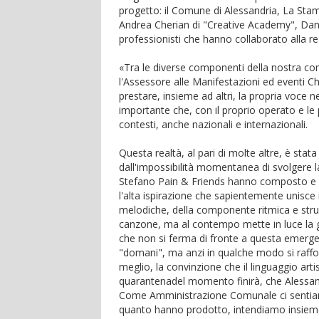
progetto: il Comune di Alessandria, La Stam
Andrea Cherian di "Creative Academy", Danilo
professionisti che hanno collaborato alla rea
«Tra le diverse componenti della nostra com
l'Assessore alle Manifestazioni ed eventi C
prestare, insieme ad altri, la propria voce n
importante che, con il proprio operato e l
contesti, anche nazionali e internazionali.
Questa realtà, al pari di molte altre, è st
dall'impossibilità momentanea di svolgere la 
Stefano Pain & Friends hanno composto e re
l'alta ispirazione che sapientemente unisce 
melodiche, della componente ritmica e stru
canzone, ma al contempo mette in luce la gr
che non si ferma di fronte a questa emerge
"domani", ma anzi in qualche modo si rafforz
meglio, la convinzione che il linguaggio artis
quarantenadel momento finirà, che Alessandr
Come Amministrazione Comunale ci sentiamo 
quanto hanno prodotto, intendiamo insieme 